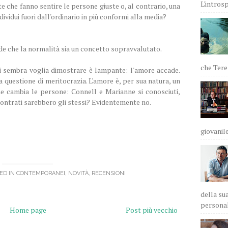
L'intros
e che fanno sentire le persone giuste o, al contrario, una
ividui fuori dall'ordinario in più conformi alla media?
de che la normalità sia un concetto sopravvalutato.
che Teres
mi sembra voglia dimostrare è lampante: l'amore accade.
 questione di meritocrazia. L'amore è, per sua natura, un
 cambia le persone: Connell e Marianne si conosciuti,
ncontrati sarebbero gli stessi? Evidentemente no.
giovanile
ED IN
CONTEMPORANEI
,
NOVITÀ
,
RECENSIONI
della sua
personali
Home page
Post più vecchio