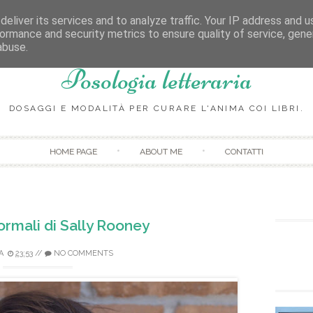
eliver its services and to analyze traffic. Your IP address and 
ormance and security metrics to ensure quality of service, gen
abuse.
Posologia letteraria
DOSAGGI E MODALITÀ PER CURARE L'ANIMA COI LIBRI.
Skip to content
HOME PAGE
ABOUT ME
CONTATTI
rmali di Sally Rooney
A
23:53
//
NO COMMENTS