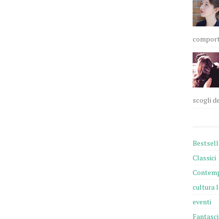
comportam
scogli de
Bestsell
Classici
Contemp
cultura 
eventi
Fantasc