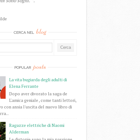
bi sono sogni."”.
ilde
blog
CERCA NEL
posts
POPULAR
La vita bugiarda degli adulti di
Elena Ferrante
Dopo aver divorato la saga de
L'amica geniale , come tanti lettori,
o con ansia l'uscita del nuovo libro di
ra...
Ragazze elettriche di Naomi
Alderman
Le distopie sono la mia passione.