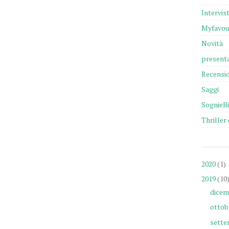
Intervis
Myfavou
Novità
presenta
Recensio
Saggi
SognieB
Thriller 
2020
(1)
2019
(10
dicem
ottob
sette