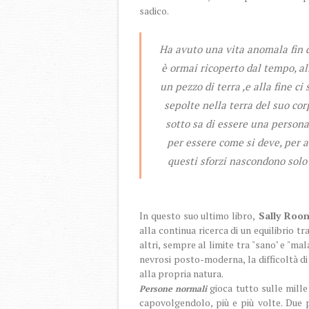
sadico.
Ha avuto una vita anomala fin d
è ormai ricoperto dal tempo, al
un pezzo di terra ,e alla fine c
sepolte nella terra del suo co
sotto sa di essere una persona c
per essere come si deve, per av
questi sforzi nascondono solo 
In questo suo ultimo libro,
Sally Roo
alla continua ricerca di un equilibrio tr
altri, sempre al limite tra "sano" e "m
nevrosi posto-moderna, la difficoltà di c
alla propria natura.
g
ioca tutto sulle mill
Persone normali
capovolgendolo, più e più volte. Due