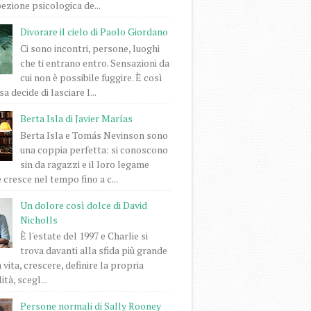
pezione psicologica de...
Divorare il cielo di Paolo Giordano
Ci sono incontri, persone, luoghi
che ti entrano entro. Sensazioni da
cui non è possibile fuggire. È così
a decide di lasciare l...
Berta Isla di Javier Marías
Berta Isla e Tomás Nevinson sono
una coppia perfetta: si conoscono
sin da ragazzi e il loro legame
 cresce nel tempo fino a c...
Un dolore così dolce di David
Nicholls
È l'estate del 1997 e Charlie si
trova davanti alla sfida più grande
 vita, crescere, definire la propria
tà, scegl...
Persone normali di Sally Rooney