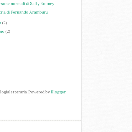
rsone normali di Sally Rooney
tria di Fernando Aramburu
o
(2)
aio
(2)
)
)
)
)
)
logialetteraria. Powered by
Blogger
.