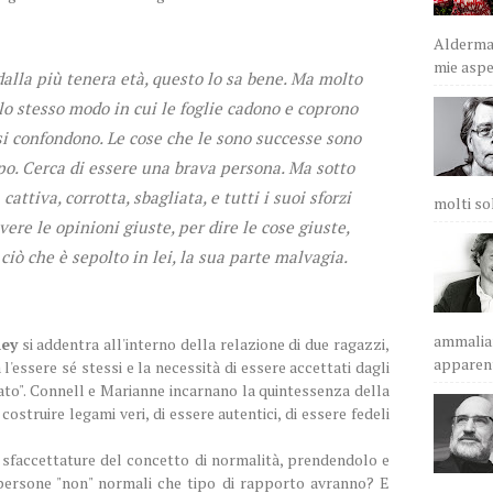
Alderman
mie aspet
alla più tenera età, questo lo sa bene. Ma molto
lo stesso modo in cui le foglie cadono e coprono
i si confondono. Le cose che le sono successe sono
rpo. Cerca di essere una brava persona. Ma sotto
attiva, corrotta, sbagliata, e tutti i suoi sforzi
molti sol
ere le opinioni giuste, per dire le cose giuste,
ciò che è sepolto in lei, la sua parte malvagia.
ammalian
ney
si addentra all'interno della relazione di due ragazzi,
apparent
a l'essere sé stessi e la necessità di essere accettati dagli
alato". Connell e Marianne incarnano la quintessenza della
ostruire legami veri, di essere autentici, di essere fedeli
e sfaccettature del concetto di normalità, prendendolo e
 persone "non" normali che tipo di rapporto avranno? E