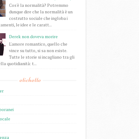
Cos'è la normalità? Potremmo
dunque dire che la normalità è un
costrutto sociale che ingloba i
enti, le idee e le caratt...
Derek non doveva morire
L'amore romantico, quello che
vince su tutto, si sa non esiste.
Tutte le storie si incagliano tra gli
lla quotidianità: t...
etichette
er
oranei
locale
ienza