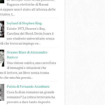
Ragazze elettriche di Naomi
 eppure non è stato all'altezza delle
tative. L...
Joyland di Stephen King
Estate 1973, Heaven's Bay,
Carolina del Nord. Devin Jones è
uno studente universitario senza
di che trova un impiego es...
Oceano Mare di Alessandro
Baricco
Una visione onirica, una carrellata
di immagini e situazioni che
o il lettore, un libro senza trama
e che mischia poesia...
Patria di Fernando Aramburu
Cosa fa di un romanzo un grande
romanzo? La critica letteraria ha
provato a dare tante risposte.