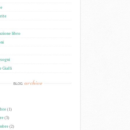
te
rite
zione libro
ni
isogni
e Gialli
archive
BLOG
)
bre
(1)
re
(3)
mbre
(2)