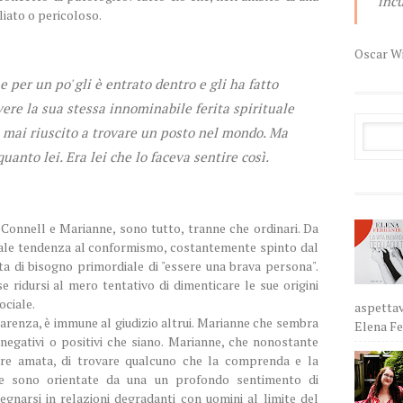
incu
liato o pericoloso.
Oscar W
per un po' gli è entrato dentro e gli ha fatto
vere la sua stessa innominabile ferita spirituale
 mai riuscito a trovare un posto nel mondo. Ma
quanto lei. Era lei che lo faceva sentire così.
Connell e Marianne, sono tutto, tranne che ordinari. Da
urale tendenza al conformismo, costantemente spinto dal
ta di bisogno primordiale di "essere una brava persona".
 ridursi al mero tentativo di dimenticare le sue origini
ociale.
aspettav
arenza, è immune al giudizio altrui. Marianne che sembra
Elena Fer
negativi o positivi che siano. Marianne, che nonostante
sere amata, di trovare qualcuno che la comprenda e la
te sono orientate da una un profondo sentimento di
gnarsi in relazioni degradanti con uomini al limite del