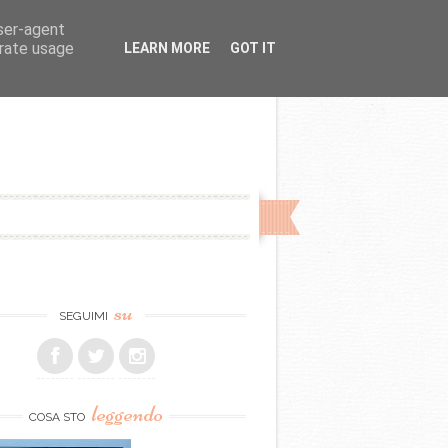
user-agent
erate usage
LEARN MORE
GOT IT
su
SEGUIMI
leggendo
COSA STO