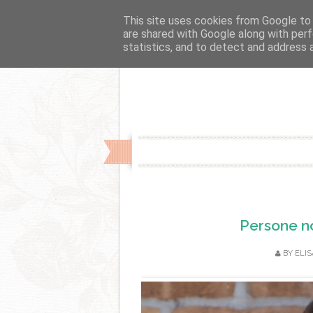
Fslider
This site uses cookies from Google to d
are shared with Google along with perf
statistics, and to detect and address 
Persone no
BY
ELIS