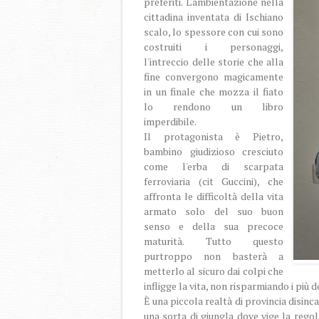
preferiti. L'ambientazione nella
cittadina inventata di Ischiano
scalo, lo spessore con cui sono
costruiti i personaggi,
l'intreccio delle storie che alla
fine convergono magicamente
in un finale che mozza il fiato
lo rendono un libro
imperdibile.
Il protagonista è Pietro,
bambino giudizioso cresciuto
come l'erba di scarpata
ferroviaria (cit Guccini), che
affronta le difficoltà della vita
armato solo del suo buon
senso e della sua precoce
maturità. Tutto questo
purtroppo non basterà a
metterlo al sicuro dai colpi che
infligge la vita, non risparmiando i più
È una piccola realtà di provincia disinc
una sorta di giungla dove vige la regola 