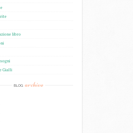
te
rite
zione libro
ni
isogni
e Gialli
archive
BLOG
)
)
)
)