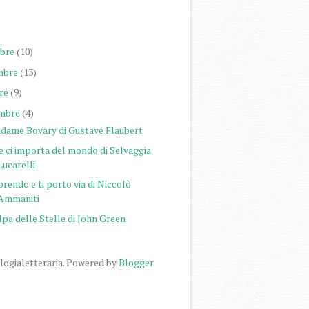
)
)
bre
(10)
mbre
(13)
re
(9)
mbre
(4)
dame Bovary di Gustave Flaubert
e ci importa del mondo di Selvaggia
Lucarelli
prendo e ti porto via di Niccolò
Ammaniti
pa delle Stelle di John Green
logialetteraria. Powered by
Blogger
.