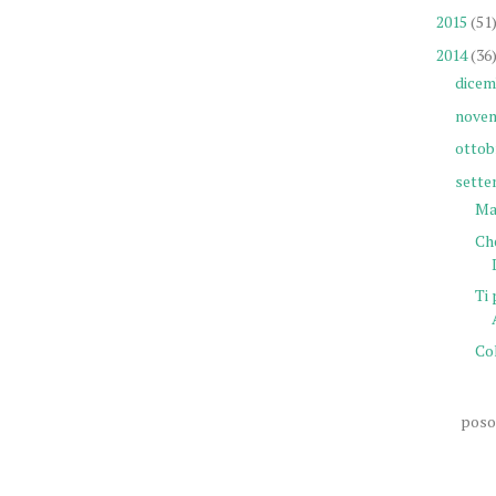
2015
(51
2014
(36
dicem
nove
ottob
sette
Ma
Ch
Ti 
Col
poso