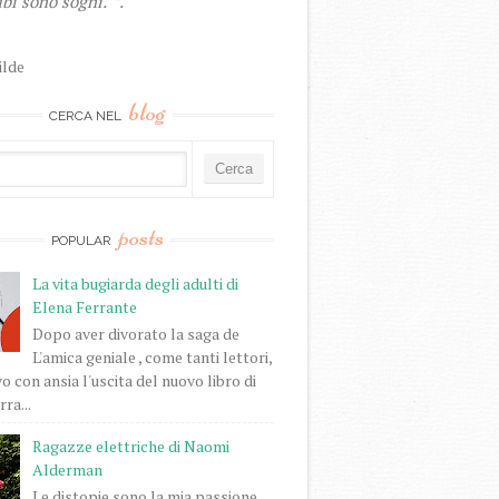
bi sono sogni."”.
ilde
blog
CERCA NEL
posts
POPULAR
La vita bugiarda degli adulti di
Elena Ferrante
Dopo aver divorato la saga de
L'amica geniale , come tanti lettori,
o con ansia l'uscita del nuovo libro di
ra...
Ragazze elettriche di Naomi
Alderman
Le distopie sono la mia passione.