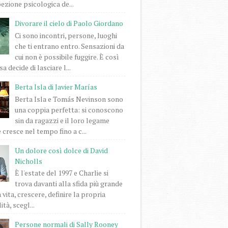
pezione psicologica de...
Divorare il cielo di Paolo Giordano
Ci sono incontri, persone, luoghi
che ti entrano entro. Sensazioni da
cui non è possibile fuggire. È così
a decide di lasciare l...
Berta Isla di Javier Marías
Berta Isla e Tomás Nevinson sono
una coppia perfetta: si conoscono
sin da ragazzi e il loro legame
 cresce nel tempo fino a c...
Un dolore così dolce di David
Nicholls
È l'estate del 1997 e Charlie si
trova davanti alla sfida più grande
 vita, crescere, definire la propria
tà, scegl...
Persone normali di Sally Rooney