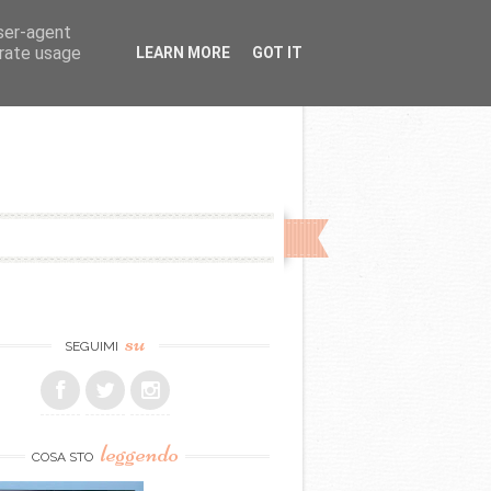
user-agent
erate usage
LEARN MORE
GOT IT
su
SEGUIMI
leggendo
COSA STO