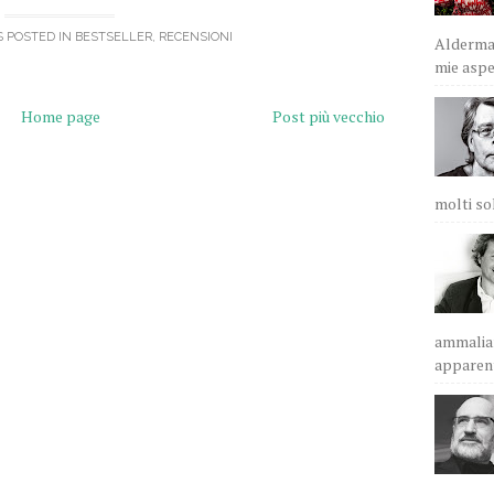
S POSTED IN
BESTSELLER
,
RECENSIONI
Alderman
mie aspet
Home page
Post più vecchio
molti sol
ammalian
apparent