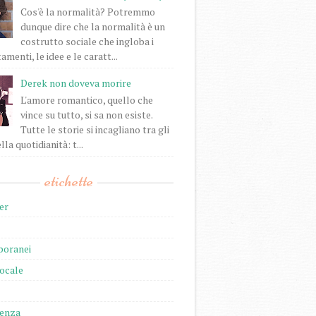
Cos'è la normalità? Potremmo
dunque dire che la normalità è un
costrutto sociale che ingloba i
enti, le idee e le caratt...
Derek non doveva morire
L'amore romantico, quello che
vince su tutto, si sa non esiste.
Tutte le storie si incagliano tra gli
lla quotidianità: t...
etichette
er
oranei
locale
ienza