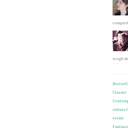
comportam
scogli de
Bestsell
Classici
Contemp
cultura 
eventi
Fantasc