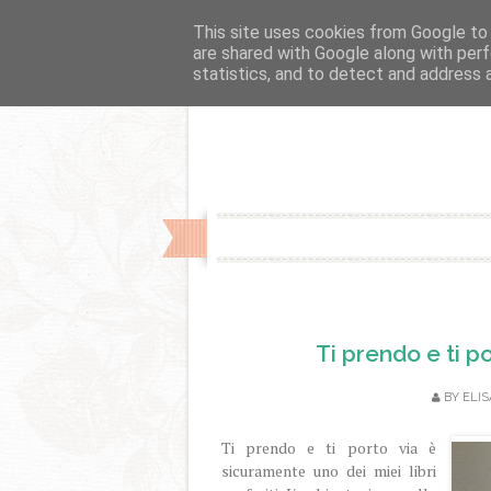
Fslider
This site uses cookies from Google to d
are shared with Google along with perf
statistics, and to detect and address 
Ti prendo e ti p
BY
ELIS
Ti prendo e ti porto via è
sicuramente uno dei miei libri