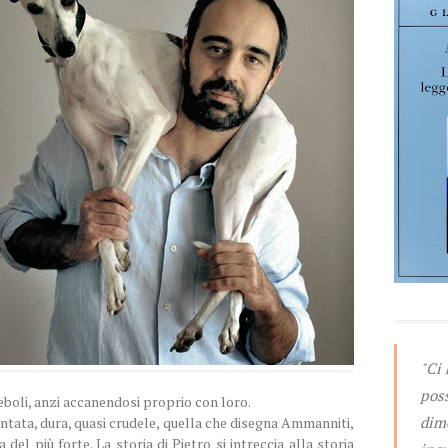
"Ci
pos
 deboli, anzi accanendosi proprio con loro.
dime
antata, dura, quasi crudele, quella che disegna Ammanniti,
del più forte. La storia di Pietro si intreccia alla storia