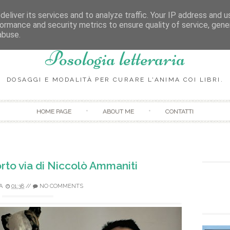
eliver its services and to analyze traffic. Your IP address and 
ormance and security metrics to ensure quality of service, gen
abuse.
Posologia letteraria
DOSAGGI E MODALITÀ PER CURARE L'ANIMA COI LIBRI.
Skip to content
HOME PAGE
ABOUT ME
CONTATTI
orto via di Niccolò Ammaniti
A
01:38
//
NO COMMENTS