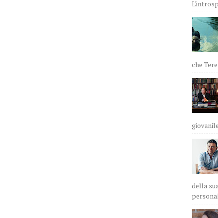
L'intros
che Teres
giovanile
della sua
personali