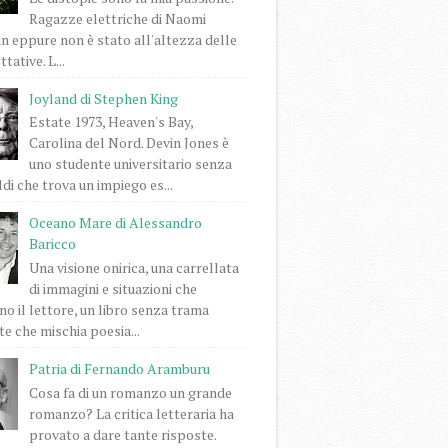
Ragazze elettriche di Naomi
 eppure non è stato all'altezza delle
tative. L...
Joyland di Stephen King
Estate 1973, Heaven's Bay,
Carolina del Nord. Devin Jones è
uno studente universitario senza
di che trova un impiego es...
Oceano Mare di Alessandro
Baricco
Una visione onirica, una carrellata
di immagini e situazioni che
o il lettore, un libro senza trama
e che mischia poesia...
Patria di Fernando Aramburu
Cosa fa di un romanzo un grande
romanzo? La critica letteraria ha
provato a dare tante risposte.