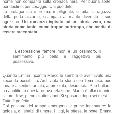
nome non comparirà sulla cronaca nera. Per buona sorte,
per destino, per coraggio. Chi può dirlo.
La protagonista è Emma, intelligente, istruita, la ragazza
della porta accanto, scampata al marito divenuto il suo
aguzzino.
Un romanzo ispirato ad un storia vera, una
storia come tante, come troppe purtroppo, che merita di
essere raccontata.
L'espressione “amore mio” è un ossimoro. Il
sentimento più bello e l'aggettivo più
possessivo.
Quando Emma incontra Marco le sembra di aver avuto una
seconda possibilità. Archiviata la storia con Tommaso, può
tonare a sentirsi amata, apprezzata, desiderata. Può buttarsi
a capofitto in questa nuova relazione. Marco è affascinante,
sicuro di sé, pieno di attenzioni. Si sposano dopo sei mesi.
Tutto è perfetto.
Col passare del tempo emergono le prime incrinature: le
gelosia, gli sbalzi di umore, i litigi, le offese, le botte. Emma