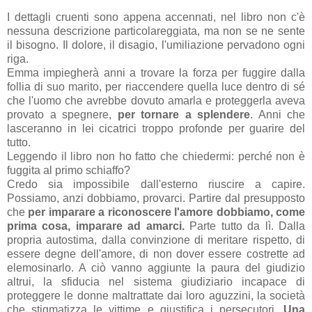
I dettagli cruenti sono appena accennati, nel libro non c'è
nessuna descrizione particolareggiata, ma non se ne sente
il bisogno. Il dolore, il disagio, l'umiliazione pervadono ogni
riga.
Emma impiegherà anni a trovare la forza per fuggire dalla
follia di suo marito, per riaccendere quella luce dentro di sé
che l'uomo che avrebbe dovuto amarla e proteggerla aveva
provato a spegnere,
per tornare a splendere
. Anni che
lasceranno in lei cicatrici troppo profonde per guarire del
tutto.
Leggendo il libro non ho fatto che chiedermi: perché non è
fuggita al primo schiaffo?
Credo sia impossibile dall'esterno riuscire a capire.
Possiamo, anzi dobbiamo, provarci. Partire dal presupposto
che
per imparare a riconoscere l'amore dobbiamo, come
prima cosa, imparare ad amarci.
Parte tutto da lì. Dalla
propria autostima, dalla convinzione di meritare rispetto, di
essere degne dell'amore, di non dover essere costrette ad
elemosinarlo. A ciò vanno aggiunte la paura del giudizio
altrui, la sfiducia nel sistema giudiziario incapace di
proteggere le donne maltrattate dai loro aguzzini, la società
che stigmatizza le vittime e giustifica i persecutori.
Una