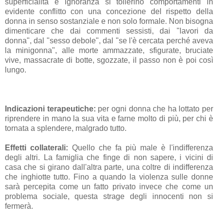
superficialità e ignoranza si tollerino comportamenti in
evidente conflitto con una concezione del
rispetto della
donna in senso sostanziale e non solo formale. Non bisogna
dimenticare che
dai commenti sessisti, dai "lavori da
donna", dal "sesso debole", dal "se l'è cercata perché aveva
la minigonna", alle morte ammazzate, sfigurate, bruciate
vive, massacrate di botte, sgozzate, il passo non è poi così
lungo.
Indicazioni terapeutiche:
per ogni donna che ha lottato per
riprendere in mano la sua vita e farne molto di più, per chi è
tornata a splendere, malgrado tutto.
Effetti collaterali:
Quello che fa più male è l'indifferenza
degli altri. La famiglia che finge di non sapere, i vicini di
casa che si girano dall'altra parte, una coltre di indifferenza
che inghiotte tutto. Fino a quando la violenza sulle donne
sarà percepita come un fatto privato invece che come un
problema sociale, questa strage degli innocenti non si
fermerà.