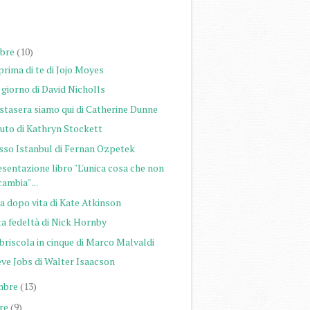
)
)
bre
(10)
prima di te di Jojo Moyes
giorno di David Nicholls
stasera siamo qui di Catherine Dunne
iuto di Kathryn Stockett
sso Istanbul di Fernan Ozpetek
sentazione libro "L'unica cosa che non
cambia" ...
a dopo vita di Kate Atkinson
ta fedeltà di Nick Hornby
briscola in cinque di Marco Malvaldi
eve Jobs di Walter Isaacson
mbre
(13)
re
(9)