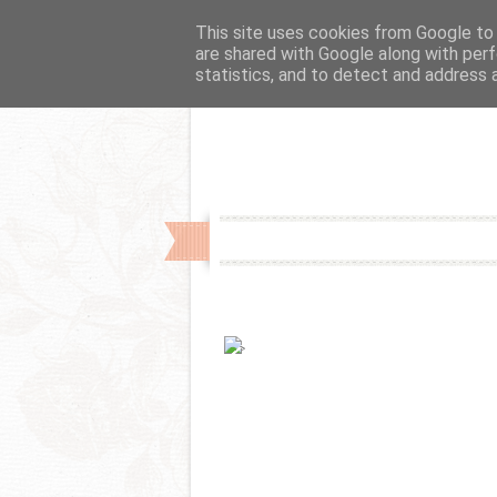
Fslider
This site uses cookies from Google to d
are shared with Google along with perf
statistics, and to detect and address 
-->