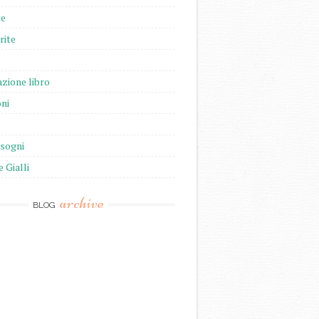
te
rite
zione libro
ni
isogni
e Gialli
archive
BLOG
)
)
)
)