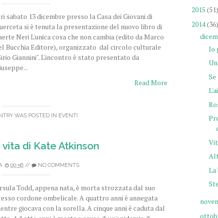
2015
(51
eri sabato 13 dicembre presso la Casa dei Giovani di
2014
(36
uerceta si è tenuta la presentazione del nuovo libro di
dicem
aerte Neri L'unica cosa che non cambia (edito da Marco
el Bucchia Editore), organizzato dal circolo culturale
Io 
Sirio Giannini". L'incontro è stato presentato da
Un 
iuseppe...
Se 
Read More
L'a
Ro
NTRY WAS POSTED IN
EVENTI
Pre
Vit
 vita di Kate Atkinson
Al
A
00:56
//
NO COMMENTS
La 
St
rsula Todd, appena nata, è morta strozzata dal suo
tesso cordone ombelicale. A quattro anni è annegata
nove
entre giocava con la sorella. A cinque anni è caduta dal
ottob