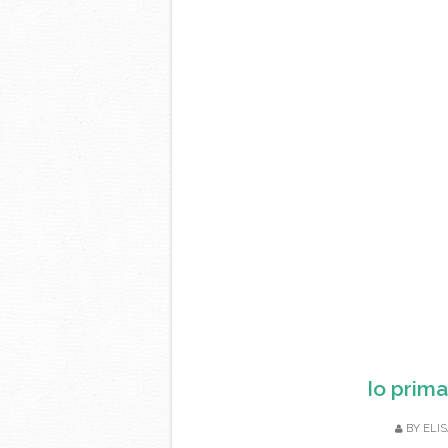
Io prima
BY
ELIS