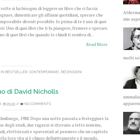
 volte si ha bisogno di leggere un libro che ci faccia
Alderman
ognare, dimenticare gli affanni quotidiani, sperare che
mie aspet
'impossibile diventi possibile. Io prima di te è uno di quei
ibri. Uno di quei libri che ti fa piangere, fremere e sperare.
no di quei libri che quando lo chiudi ti sembra di...
Read More
molti sol
 IN
BESTSELLER
,
CONTEMPORANEI
,
RECENSIONI
o di David Nicholls
ammalian
apparent
A
05:29
//
NO COMMENTS
dmiburgo, 1988. Dopo una notte passata a festeggiare la
ine degli studi, due ragazzi si ritovano a letto insieme,
udi, elettrizzati e spaventati al pensiero che un capitolo
ella loro vita si è chiuso definitivamente e il mondo,