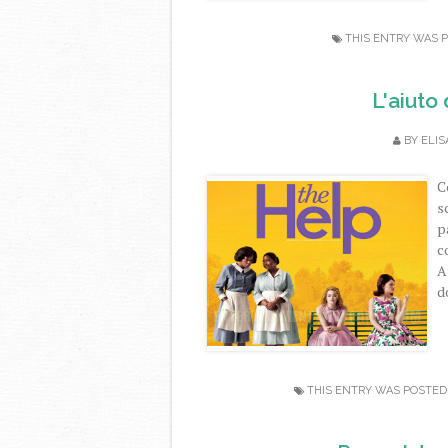
THIS ENTRY WAS 
L'aiuto
BY
ELIS
C
s
p
c
A
d
THIS ENTRY WAS POSTED