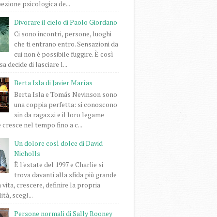
pezione psicologica de...
Divorare il cielo di Paolo Giordano
Ci sono incontri, persone, luoghi
che ti entrano entro. Sensazioni da
cui non è possibile fuggire. È così
a decide di lasciare l...
Berta Isla di Javier Marías
Berta Isla e Tomás Nevinson sono
una coppia perfetta: si conoscono
sin da ragazzi e il loro legame
 cresce nel tempo fino a c...
Un dolore così dolce di David
Nicholls
È l'estate del 1997 e Charlie si
trova davanti alla sfida più grande
 vita, crescere, definire la propria
tà, scegl...
Persone normali di Sally Rooney