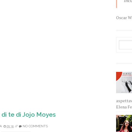
incu
Oscar W
aspettav
Elena Fer
 di te di Jojo Moyes
A
01:31
//
NO COMMENTS