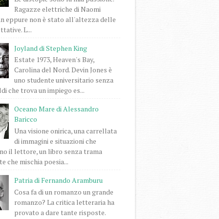
Ragazze elettriche di Naomi
 eppure non è stato all'altezza delle
tative. L...
Joyland di Stephen King
Estate 1973, Heaven's Bay,
Carolina del Nord. Devin Jones è
uno studente universitario senza
di che trova un impiego es...
Oceano Mare di Alessandro
Baricco
Una visione onirica, una carrellata
di immagini e situazioni che
o il lettore, un libro senza trama
e che mischia poesia...
Patria di Fernando Aramburu
Cosa fa di un romanzo un grande
romanzo? La critica letteraria ha
provato a dare tante risposte.