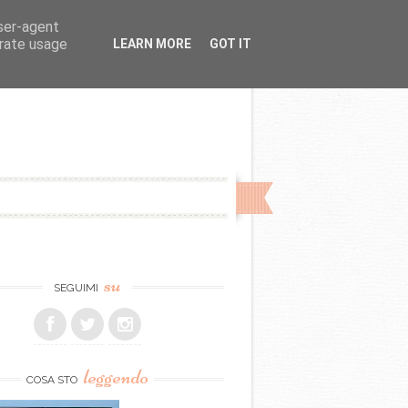
user-agent
erate usage
LEARN MORE
GOT IT
su
SEGUIMI
leggendo
COSA STO