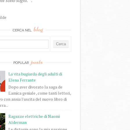
bi sono sogni."”.
ilde
blog
CERCA NEL
posts
POPULAR
La vita bugiarda degli adulti di
Elena Ferrante
Dopo aver divorato la saga de
L'amica geniale , come tanti lettori,
o con ansia l'uscita del nuovo libro di
ra...
Ragazze elettriche di Naomi
Alderman
Le distopie sono la mia passione.