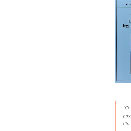
"Ci
pos
dime