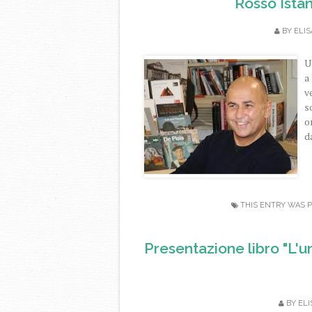
Rosso Ista
BY
ELIS
U
a
v
s
o
da
THIS ENTRY WAS 
Presentazione libro "L'u
BY
ELI