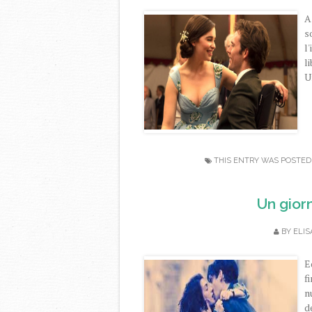
A
s
l
l
U
THIS ENTRY WAS POSTED
Un giorn
BY
ELIS
E
f
n
d