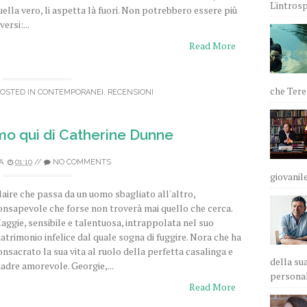
L'intros
uella vero, li aspetta là fuori. Non potrebbero essere più
versi:...
Read More
che Teres
POSTED IN
CONTEMPORANEI
,
RECENSIONI
mo qui di Catherine Dunne
A
01:10
//
NO COMMENTS
giovanile
laire che passa da un uomo sbagliato all'altro,
onsapevole che forse non troverà mai quello che cerca.
aggie, sensibile e talentuosa, intrappolata nel suo
atrimonio infelice dal quale sogna di fuggire. Nora che ha
onsacrato la sua vita al ruolo della perfetta casalinga e
della sua
adre amorevole. Georgie,...
personali
Read More