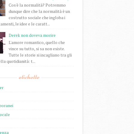
Cos'è la normalità? Potremmo
dunque dire che la normalità è un
costrutto sociale che ingloba i
enti, le idee e le caratt...
Derek non doveva morire
L'amore romantico, quello che
vince su tutto, si sa non esiste.
Tutte le storie si incagliano tra gli
lla quotidianità: t...
etichette
er
oranei
locale
ienza