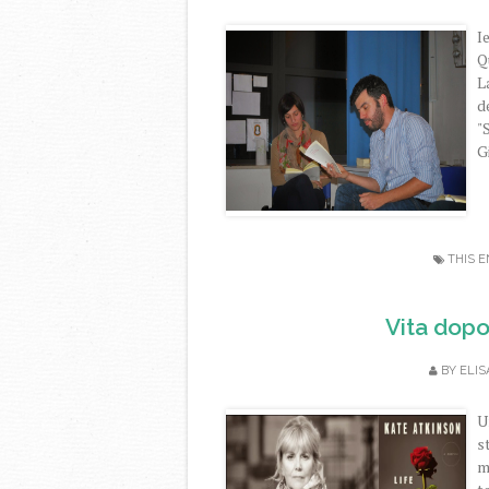
I
Q
L
d
"
G
THIS E
Vita dopo
BY
ELIS
U
s
m