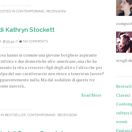
POSTED IN
CONTEMPORANEI
,
RECENSIONI
comportam
 di Kathryn Stockett
A
05:44
//
NO COMMENTS
osa hanno in comune una giovane borghese aspirante
scogli de
crittrice e due domestiche afro-americane, una che ha
assato la vita a crescere i figli degli altri e l'altra che per
olpa del suo caratteraccio non riesce a tenersi un lavoro?
pparentemente nulla. Ma dal sodalizio di queste tre
onne nascerà...
Bestsell
Classici
Read More
Contemp
cultura 
 IN
BESTSELLER
,
CONTEMPORANEI
,
RECENSIONI
eventi
Fantasc