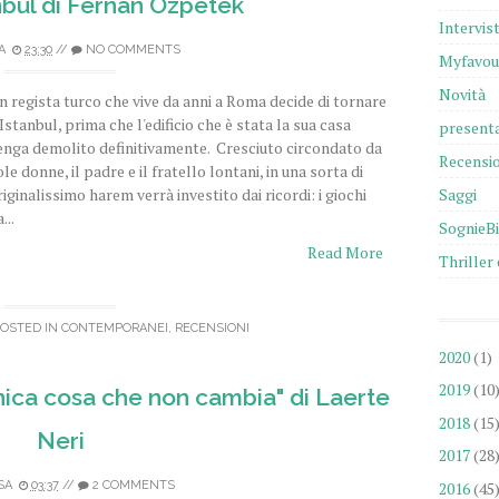
nbul di Fernan Ozpetek
Intervis
A
23:30
//
NO COMMENTS
Myfavou
Novità
n regista turco che vive da anni a Roma decide di tornare
 Istanbul, prima che l'edificio che è stata la sua casa
presenta
enga demolito definitivamente. Cresciuto circondato da
Recensio
ole donne, il padre e il fratello lontani, in una sorta di
Saggi
riginalissimo harem verrà investito dai ricordi: i giochi
...
SognieB
Read More
Thriller 
POSTED IN
CONTEMPORANEI
,
RECENSIONI
2020
(1)
2019
(10
nica cosa che non cambia" di Laerte
2018
(15
Neri
2017
(28
2016
(45
SA
03:37
//
2 COMMENTS