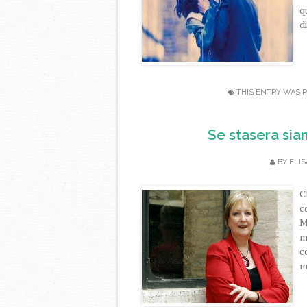
q
di
THIS ENTRY WAS 
Se stasera sia
BY
ELIS
C
c
M
m
c
m