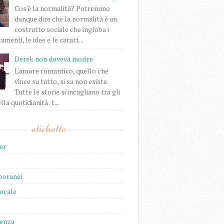
Cos'è la normalità? Potremmo
dunque dire che la normalità è un
costrutto sociale che ingloba i
enti, le idee e le caratt...
Derek non doveva morire
L'amore romantico, quello che
vince su tutto, si sa non esiste.
Tutte le storie si incagliano tra gli
lla quotidianità: t...
etichette
er
oranei
locale
ienza