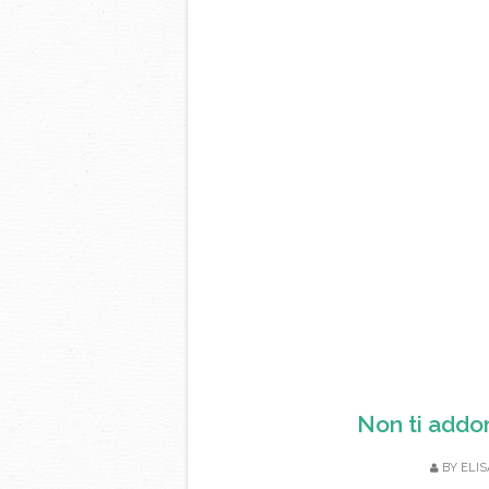
Non ti addo
BY
ELIS