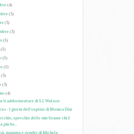
bre
(4)
mbre
(3)
re
(3)
mbre
(3)
o
(5)
(5)
o
(5)
io
(5)
(3)
o
(3)
aio
(4)
n ti addormentare di S.J. Watson
zo - I giorni dell'ospizio di Monica Dini
cchio, specchio delle mie brame chi è
la più be...
pà, mamma e gender di Michela