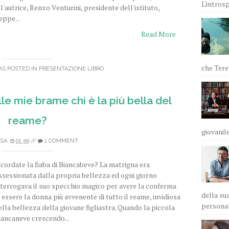
L'intros
ll'autrice, Renzo Venturini, presidente dell'istituto,
eppe...
Read More
che Teres
AS POSTED IN
PRESENTAZIONE LIBRO
e mie brame chi è la più bella del
reame?
giovanile
ISA
01:59
//
1 COMMENT
icordate la fiaba di Biancabeve? La matrigna era
ssessionata dalla propria bellezza ed ogni giorno
nterrogava il suo specchio magico per avere la conferma
della sua
i essere la donna più avvenente di tutto il reame, invidiosa
personali
ella bellezza della giovane figliastra. Quando la piccola
iancaneve crescendo...