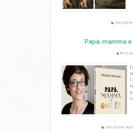
THIS ENTR
Papà, mamma e 
BY
ELIS
L
a
l
l
p
c
THIS ENTRY WAS