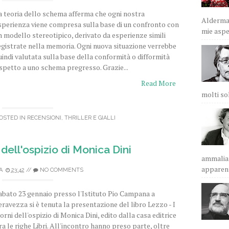
a teoria dello schema afferma che ogni nostra
Alderman
sperienza viene compresa sulla base di un confronto con
mie aspet
n modello stereotipico, derivato da esperienze simili
egistrate nella memoria. Ogni nuova situazione verrebbe
uindi valutata sulla base della conformità o difformità
ispetto a uno schema pregresso. Grazie...
Read More
molti sol
OSTED IN
RECENSIONI
,
THRILLER E GIALLI
 dell'ospizio di Monica Dini
ammalian
apparent
A
23:42
//
NO COMMENTS
abato 23 gennaio presso l'Istituto Pio Campana a
eravezza si è tenuta la presentazione del libro Lezzo - I
iorni dell'ospizio di Monica Dini, edito dalla casa editrice
ra le righe Libri. All'incontro hanno preso parte, oltre