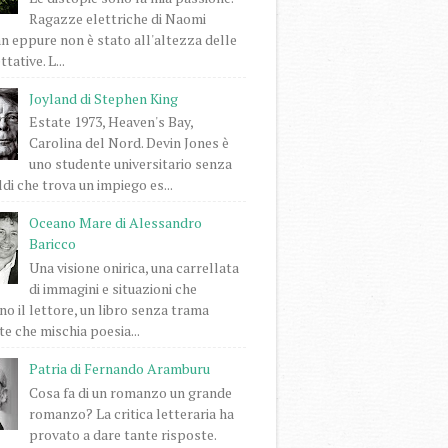
Ragazze elettriche di Naomi
 eppure non è stato all'altezza delle
tative. L...
Joyland di Stephen King
Estate 1973, Heaven's Bay,
Carolina del Nord. Devin Jones è
uno studente universitario senza
di che trova un impiego es...
Oceano Mare di Alessandro
Baricco
Una visione onirica, una carrellata
di immagini e situazioni che
o il lettore, un libro senza trama
e che mischia poesia...
Patria di Fernando Aramburu
Cosa fa di un romanzo un grande
romanzo? La critica letteraria ha
provato a dare tante risposte.