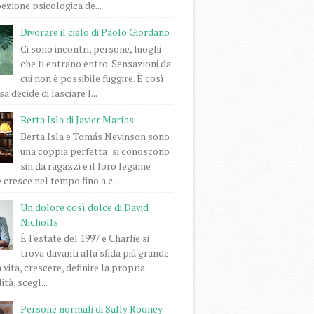
pezione psicologica de...
Divorare il cielo di Paolo Giordano
Ci sono incontri, persone, luoghi
che ti entrano entro. Sensazioni da
cui non è possibile fuggire. È così
a decide di lasciare l...
Berta Isla di Javier Marías
Berta Isla e Tomás Nevinson sono
una coppia perfetta: si conoscono
sin da ragazzi e il loro legame
 cresce nel tempo fino a c...
Un dolore così dolce di David
Nicholls
È l'estate del 1997 e Charlie si
trova davanti alla sfida più grande
 vita, crescere, definire la propria
tà, scegl...
Persone normali di Sally Rooney