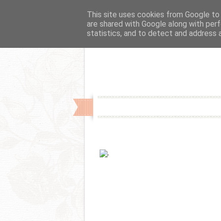
Fslider
This site uses cookies from Google to d
are shared with Google along with perf
statistics, and to detect and address 
-->