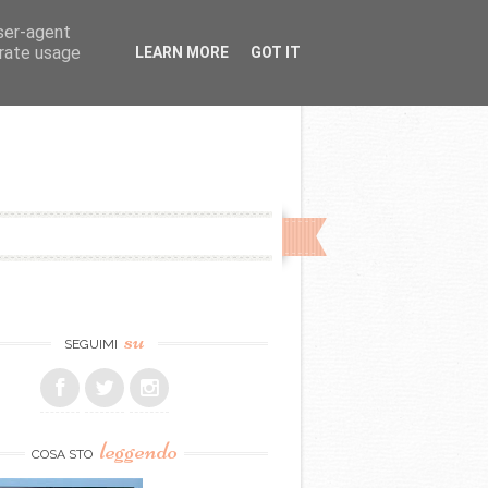
user-agent
erate usage
LEARN MORE
GOT IT
su
SEGUIMI
leggendo
COSA STO