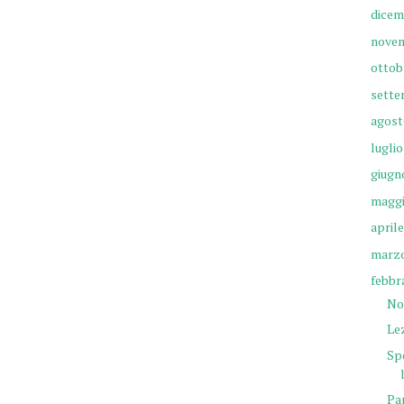
dicem
nove
ottob
sette
agost
luglio
giugn
magg
aprile
marz
febbr
No
Lez
Spe
Pa