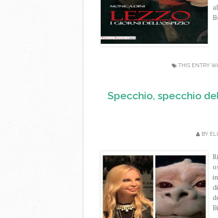
a
B
THIS ENTRY W
Specchio, specchio dell
BY
EL
R
o
i
d
d
B