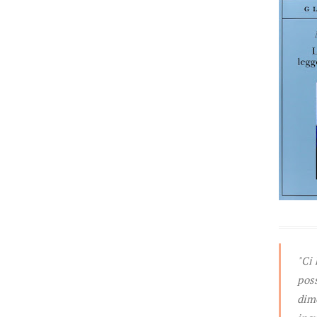
"Ci
pos
dime