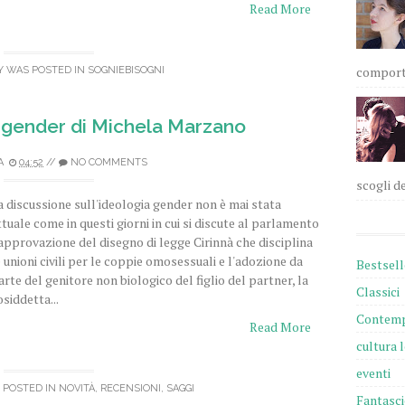
Read More
comportam
Y WAS POSTED IN
SOGNIEBISOGNI
gender di Michela Marzano
A
04:52
//
NO COMMENTS
scogli de
a discussione sull'ideologia gender non è mai stata
ttuale come in questi giorni in cui si discute al parlamento
'approvazione del disegno di legge Cirinnà che disciplina
e unioni civili per le coppie omosessuali e l'adozione da
Bestsell
arte del genitore non biologico del figlio del partner, la
Classici
osiddetta...
Contemp
Read More
cultura 
eventi
 POSTED IN
NOVITÀ
,
RECENSIONI
,
SAGGI
Fantasc