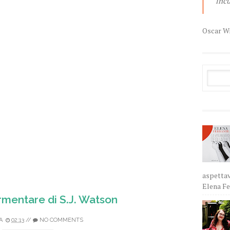
incu
Oscar W
aspettav
Elena Fer
rmentare di S.J. Watson
A
02:13
//
NO COMMENTS