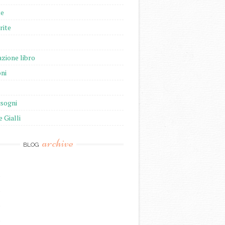
te
rite
zione libro
ni
isogni
e Gialli
archive
BLOG
)
)
)
)