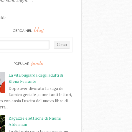
bi sono sogni."”.
ilde
blog
CERCA NEL
posts
POPULAR
La vita bugiarda degli adulti di
Elena Ferrante
Dopo aver divorato la saga de
L'amica geniale , come tanti lettori,
o con ansia l'uscita del nuovo libro di
ra...
Ragazze elettriche di Naomi
Alderman
Le distopie sono la mia passione.