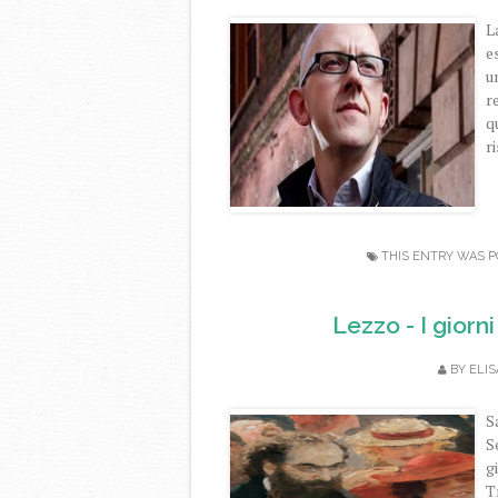
L
e
u
r
q
r
THIS ENTRY WAS P
Lezzo - I giorni
BY
ELIS
S
S
g
T