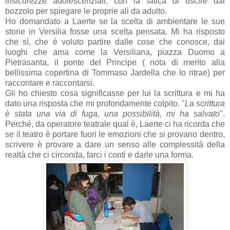
insicurezze adolescenziali, con la fatica di uscire dal
bozzolo per spiegare le proprie ali da adulto.
Ho domandato a Laerte se la scelta di ambientare le sue
storie in Versilia fosse una scelta pensata. Mi ha risposto
che sì, che è voluto partire dalle cose che conosce, dai
luoghi che ama come la Versiliana, piazza Duomo a
Pietrasanta, il ponte del Principe ( nota di merito alla
bellissima copertina di Tommaso Jardella che lo ritrae) per
raccontare e raccontarsi.
Gli ho chiesto cosa significasse per lui la scrittura e mi ha
dato una risposta che mi profondamente colpito. "
La scrittura
è stata una via di fuga, una possibilità, mi ha salvato
".
Perché, da operatore teatrale qual è, Laerte ci ha ricorda che
se il teatro è portare fuori le emozioni che si provano dentro,
scrivere è provare a dare un senso alle complessità della
realtà che ci circonda, farci i conti e darle una forma.