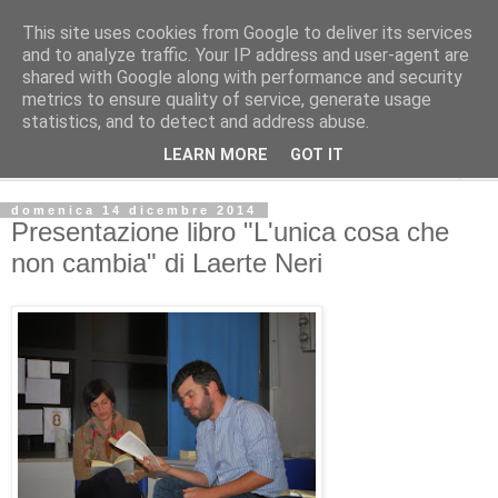
This site uses cookies from Google to deliver its services
Posologia letteraria
and to analyze traffic. Your IP address and user-agent are
shared with Google along with performance and security
metrics to ensure quality of service, generate usage
Dosaggi e modalità per curare l'anima coi libri.
statistics, and to detect and address abuse.
LEARN MORE
GOT IT
▼
domenica 14 dicembre 2014
Presentazione libro "L'unica cosa che
non cambia" di Laerte Neri