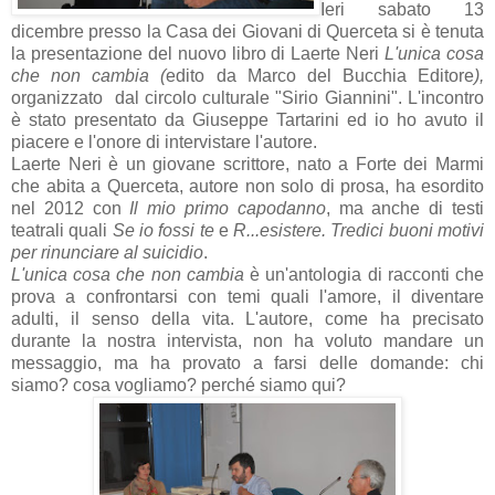
Ieri sabato 13
dicembre presso la Casa dei Giovani di Querceta si è tenuta
la presentazione del nuovo libro di Laerte Neri
L'unica cosa
che non cambia (
edito da Marco del Bucchia Editore
),
organizzato
dal circolo culturale "Sirio Giannini". L'incontro
è stato presentato da Giuseppe Tartarini ed io ho avuto il
piacere e l'onore di intervistare l'autore.
Laerte Neri è un giovane scrittore, nato a Forte dei Marmi
che abita a Querceta, autore non solo di prosa, ha esordito
nel 2012 con
Il mio primo capodanno
, ma anche di testi
teatrali quali
Se io fossi te
e
R...esistere. Tredici buoni motivi
per rinunciare al suicidio
.
L'unica cosa che non cambia
è un'antologia di racconti che
prova a confrontarsi con temi quali l'amore, il diventare
adulti, il senso della vita. L'autore, come ha precisato
durante la nostra intervista, non ha voluto mandare un
messaggio, ma ha provato a farsi delle domande: chi
siamo? cosa vogliamo? perché siamo qui?