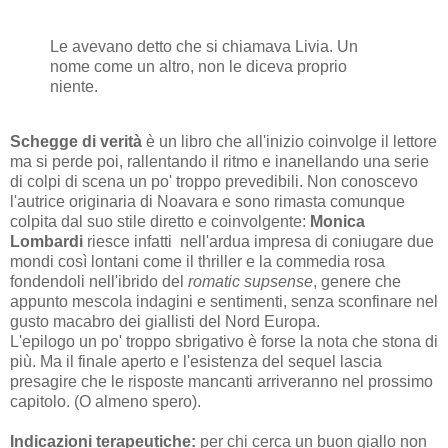
Le avevano detto che si chiamava Livia. Un
nome come un altro, non le diceva proprio
niente.
Schegge di verità
è un libro che all'inizio coinvolge il lettore
ma si perde poi, rallentando il ritmo e inanellando una serie
di colpi di scena un po' troppo prevedibili. Non conoscevo
l'autrice originaria di Noavara e sono rimasta comunque
colpita dal suo stile diretto e coinvolgente:
Monica
Lombardi
riesce infatti nell'ardua impresa di coniugare due
mondi così lontani come il thriller e la commedia rosa
fondendoli nell'ibrido del
romatic supsense
, genere che
appunto mescola indagini e sentimenti, senza sconfinare nel
gusto macabro dei giallisti del Nord Europa.
L'epilogo un po' troppo sbrigativo è forse la nota che stona di
più. Ma il finale aperto e l'esistenza del sequel lascia
presagire che le risposte mancanti arriveranno nel prossimo
capitolo. (O almeno spero).
Indicazioni terapeutiche:
per chi cerca un buon giallo non