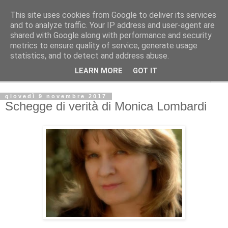
This site uses cookies from Google to deliver its services
Posologia letteraria
and to analyze traffic. Your IP address and user-agent are
shared with Google along with performance and security
metrics to ensure quality of service, generate usage
Dosaggi e modalità per curare l'anima coi libri.
statistics, and to detect and address abuse.
LEARN MORE
GOT IT
▼
giovedì 9 novembre 2017
Schegge di verità di Monica Lombardi