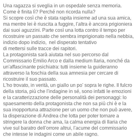
Una ragazza si sveglia in un ospedale senza memoria.
Come è finita lì? Perché non ricorda nulla?
Si scopre così che è stata rapita insieme ad una sua amica,
ma mentre lei è riuscita a fuggire, l'altra è ancora prigioniera
dai suoi aguzzini. Parte così una lotta contro il tempo per
ricostruire un passato che sembra imprigionato nella nebbia,
indizio dopo indizio, nel disperato tentativo
di mettersi sulle tracce dei rapitori.
La protagonista sarà aiutata nel suo percorso dal
Commissario Emilio Arco e dalla medium Ilaria, nonché da
un'affascinante psichiatra: tutti insieme la guideranno
attraverso la foschia della sua amnesia per cercare di
ricostruire il suo passato.
L'ho trovato, in verità, un giallo un po' sopra le righe. Il fulcro
della storia, più che l'indagine in sé, sono infatti le emozioni
e la caratterizzazione delle personalità dei personaggi: lo
spaesamento della protagonista che non sa più chi è e la
sua inopportuna attrazione per un uomo che non può avere,
la disperazione di Andrea che lotta per poter tornare a
stringere la donna che ama, la calma energia di Ilaria che
vive sul baratro dell'orrore altrui, l'acume del commissario
che intesse le indagini come un abile ragno.