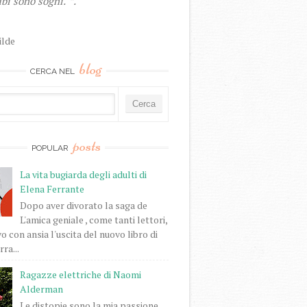
bi sono sogni."”.
ilde
blog
CERCA NEL
posts
POPULAR
La vita bugiarda degli adulti di
Elena Ferrante
Dopo aver divorato la saga de
L'amica geniale , come tanti lettori,
o con ansia l'uscita del nuovo libro di
ra...
Ragazze elettriche di Naomi
Alderman
Le distopie sono la mia passione.