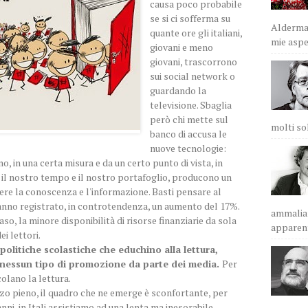
causa poco probabile
se si ci sofferma su
Alderman
quante ore gli italiani,
mie aspet
giovani e meno
giovani, trascorrono
sui social network o
guardando la
televisione. Sbaglia
però chi mette sul
molti sol
banco di accusa le
nuove tecnologie:
, in una certa misura e da un certo punto di vista, in
 il nostro tempo e il nostro portafoglio, producono un
dere la conoscenza e l'informazione. Basti pensare al
anno registrato, in controtendenza, un aumento del 17%.
ammalian
so, la minore disponibilità di risorse finanziarie da sola
apparent
ei lettori.
politiche scolastiche che educhino alla lettura,
e nessun tipo di promozione da parte dei media.
Per
colano la lettura.
zo pieno, il quadro che ne emerge è sconfortante, per
nni, in Itali assistiamo ad una lenta ma inesorabile