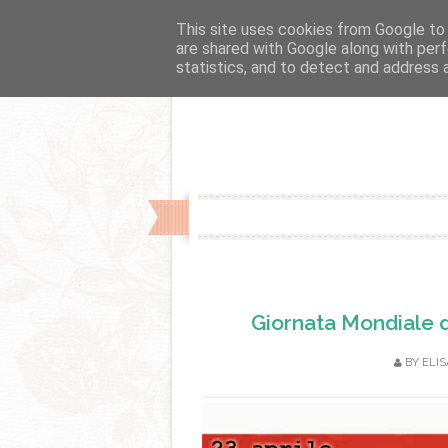
Fslider
This site uses cookies from Google to d
are shared with Google along with perf
statistics, and to detect and address 
Giornata Mondiale d
BY
ELIS