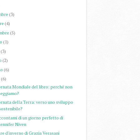
)
mbre
(3)
re
(4)
mbre
(5)
o
(1)
(3)
o
(2)
io
(6)
(6)
ornata Mondiale del libro: perché non
leggiamo?
rnata della Terra: verso uno sviluppo
sostenibile?
contami di un giorno perfetto di
Jennifer Niven
e d'inverno di Grazia Verasani