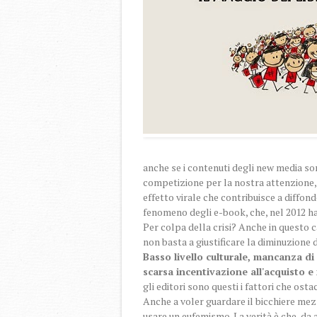
anche se i contenuti degli new media sono
competizione per la nostra attenzione,
effetto virale che contribuisce a diffon
fenomeno degli e-book, che, nel 2012 h
Per colpa della crisi? Anche in questo ca
non basta a giustificare la diminuzione d
Basso livello culturale, mancanza di 
scarsa incentivazione all'acquisto 
gli editori sono questi i fattori che osta
Anche a voler guardare il bicchiere mez
usare un eufemismo. La verità è che, da a