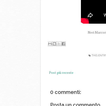
Neri Marcoré
THIS ENTR
Post più recente
0 commenti:
Posta un commento