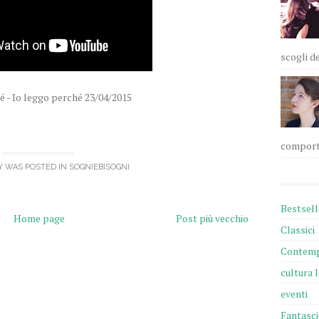
scogli de
 - Io leggo perché 23/04/2015
comportam
Y WAS POSTED IN
SOGNIEBISOGNI
Bestsell
Home page
Post più vecchio
Classici
Contemp
cultura 
eventi
Fantasc