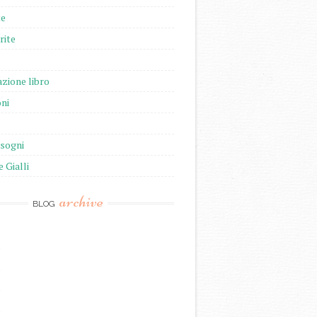
te
rite
zione libro
ni
isogni
e Gialli
archive
BLOG
)
)
)
)