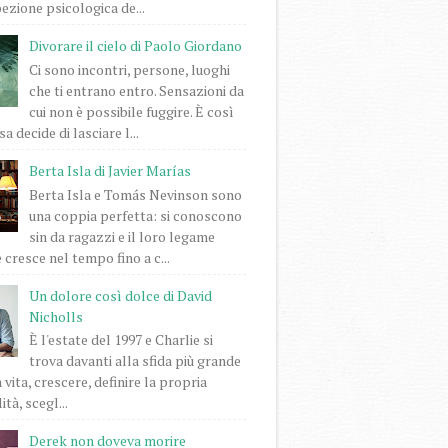
pezione psicologica de...
Divorare il cielo di Paolo Giordano
Ci sono incontri, persone, luoghi
che ti entrano entro. Sensazioni da
cui non è possibile fuggire. È così
a decide di lasciare l...
Berta Isla di Javier Marías
Berta Isla e Tomás Nevinson sono
una coppia perfetta: si conoscono
sin da ragazzi e il loro legame
 cresce nel tempo fino a c...
Un dolore così dolce di David
Nicholls
È l'estate del 1997 e Charlie si
trova davanti alla sfida più grande
 vita, crescere, definire la propria
tà, scegl...
Derek non doveva morire