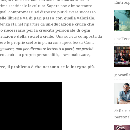
L'intros
ma sacrificale la cultura. Sapere non è importante.
a quali compromessi sei disposto pur di avere successo.
le librerie va di pari passo con quella valoriale.
denza sta nel ripartire da
un'educazione civica che
o necessario per la crescita personale di ogni
ruzione della società civile.
Una società composta da
che Teres
piere le proprie scelte in piena consapevolezza. Come
ggessero, non per diventare letterati o poeti, ma perché
a costruire la propria personalità, a razionalizzare, a
ere, il problema è che nessuno ce lo insegna più.
giovanile
della sua
personali