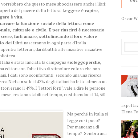
incu
ri vorrebbero che questo mese sbocciassero anche i libri:
perta del piacere della lettura.
Leggere è capire,
gere è vita.
Oscar W
arcare la funzione sociale della lettura come
ale, culturale e civile. E per riuscirci è necessario
noscere, farli amare, sottolineando il loro valore
io dei Libri
nasceranno in ogni parte d'Italia
peritivi letterari, dai dibattiti alle iniziative iniziative
iblioteca.
 Italia è stata lanciata la campagna
#ioleggoperché
,
ana editori con l'obiettivo di stimolare coloro che non
iani. I dati sono sconfortanti: secondo una una ricerca
icerca Nielsen solo il 43% degli italiani ha letto almeno un
ttori erano il 49%. I "lettori forti", vale a dire le persone
 mese, restano stabili nel tempo, costituendoo il 14,3%
aspettav
Elena Fer
Ma perché In Italia si
legge così poco?
Per mancanza di
tempo? Sembra una