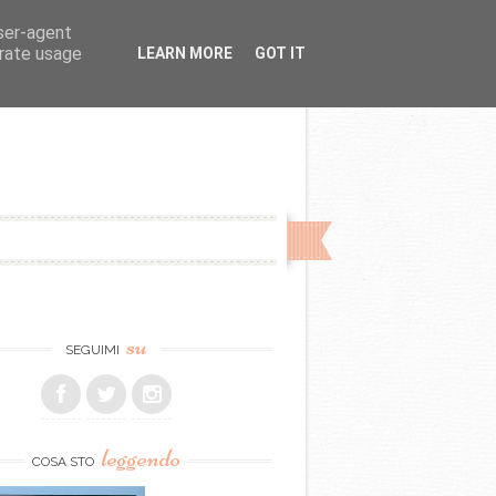
user-agent
erate usage
LEARN MORE
GOT IT
su
SEGUIMI
leggendo
COSA STO