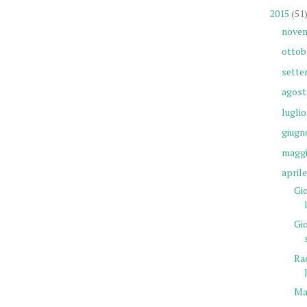
2015
(51
nove
ottob
sette
agost
luglio
giugn
magg
aprile
Gi
Gio
Rac
Mar