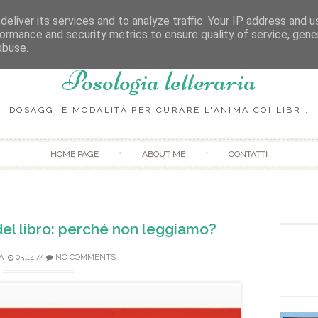
eliver its services and to analyze traffic. Your IP address and 
ormance and security metrics to ensure quality of service, gen
abuse.
Posologia letteraria
DOSAGGI E MODALITÀ PER CURARE L'ANIMA COI LIBRI.
Skip to content
HOME PAGE
ABOUT ME
CONTATTI
el libro: perché non leggiamo?
A
05:14
//
NO COMMENTS