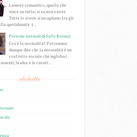
L'amore romantico, quello che
vince su tutto, si sa non esiste.
Tutte le storie si incagliano tra gli
lla quotidianità: t...
Persone normali di Sally Rooney
Cos'è la normalità? Potremmo
dunque dire che la normalità è un
costrutto sociale che ingloba i
enti, le idee e le caratt...
etichette
er
oranei
locale
ienza