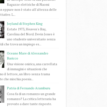
Ragazze elettriche di Naomi
 eppure non è stato all'altezza delle
tative. L...
Joyland di Stephen King
Estate 1973, Heaven's Bay,
Carolina del Nord. Devin Jones è
uno studente universitario senza
di che trova un impiego es...
Oceano Mare di Alessandro
Baricco
Una visione onirica, una carrellata
di immagini e situazioni che
o il lettore, un libro senza trama
e che mischia poesia...
Patria di Fernando Aramburu
Cosa fa di un romanzo un grande
romanzo? La critica letteraria ha
provato a dare tante risposte.