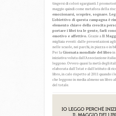
tingersi di colori sgargianti. I promoto
maggio quindi come metafora della risco
emozionarsi, scoprire, sognare. Leg
L'obiettivo di questa campagna è rim
elemento chiave della crescita person
portare i libri tra le gente, farli co
emotivo e affettivo.
Grazie a
Il Magg
migliaia
eventi: dalle presentazioni agli a
nelle scuole, nei parchi, in piazza o in b
Per la
Giornata mondiale del libro
in
iniziativa voluta dall'Associazione itali
leggono. Ovvero quasi la metà degli ital
elaborata dall'Istat e dall'istituto di r
libro, in calo rispetto al 2011 quando i le
che leggono in media almeno un libro al
del totale.